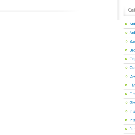
Ca
An
Ant
Ba
Br
Cri
Cur
Div
Făr
Fir
Gi
Int
Int
Jur