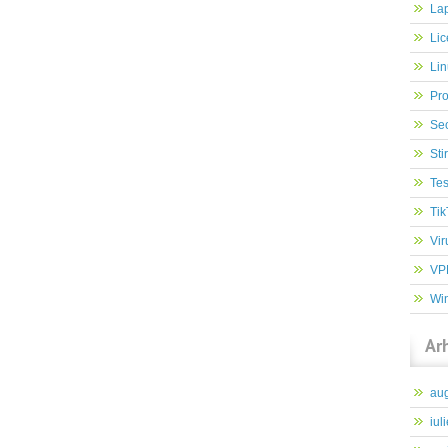
Lap
Lic
Lin
Pr
Sec
Stir
Tes
Tik
Vir
VP
Wi
Ar
au
iul