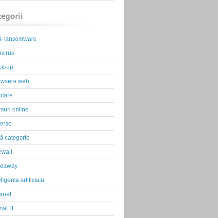
tegorii
ti-ransomware
ivirus
ck-up
owsere web
ptare
suri online
erse
ă categorie
ewall
veaway
eligenta artificiala
ernet
nal IT