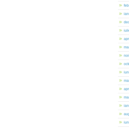
feb
ian
de
iul
apr
mar
no
oc
iun
ma
apr
mar
ian
au
iun