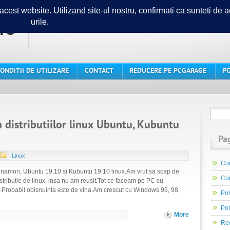
ro
Ghidul tau in lumea PC-urilor
ONDITII DE UTILIZARE
CONTACT
REDUCERE PE PCGARAGE
PO
a distributiilor linux Ubuntu, Kubuntu
Pa
Linux
Con
innamon, Ubuntu 19.10 si Kubuntu 19.10 linux.Am vrut sa scap de
Con
ributie de linux, insa nu am reusit.Tot ce faceam pe PC cu
.Probabil obisnuinta este de vina.Am crescut cu Windows 95, 98,
Pol
Pol
More
Re