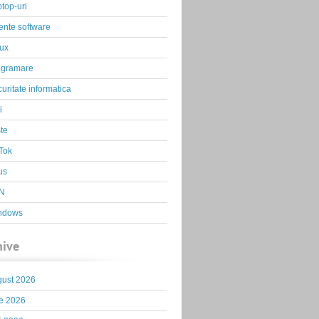
top-uri
ente software
ux
ogramare
uritate informatica
i
te
Tok
us
N
ndows
hive
gust 2026
ie 2026