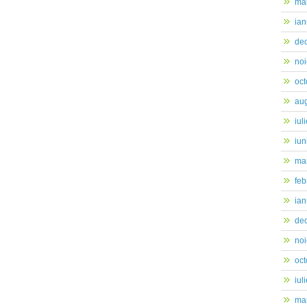
ma
ian
de
no
oc
au
iul
iun
mar
feb
ian
de
no
oc
iul
mar