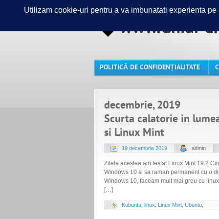
www.GhidPC.
POLITICĂ DE CONFIDENȚIALITATE
C
decembrie, 2019
Scurta calatorie in lume
si Linux Mint
19 decembrie 2019
admin
Zilele acestea am testat Linux Mint 19.2 C
Windows 10 si sa raman permanent cu o dist
Windows 10, faceam mult mai greu cu linux
[…]
Kubuntu
,
linux
,
Linux Mint
,
Ubuntu
,