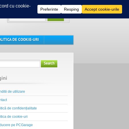
Search
LITICA DE COOKIE-URI
Search
gini
ditii de utilizare
tact
itică de confidențialitate
itica de cookie-uri
ducere pe PCGarage