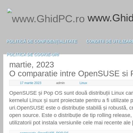
www.Ghid
POLITICĂ DE CONFIDENȚIALITATE
CONDITII DE UTILIZAR
POLITICA DE COOKIE-URI
martie, 2023
O comparatie intre OpenSUSE si
17 martie 2023
admin
Linux
OpenSUSE și Pop OS sunt două distribuții Linux ca
kernelul Linux și sunt proiectate pentru a fi utilizate 
uri.OpenSUSE este o distribuție stabilă și robustă, 
open source. Este o distribuție de tip rolling releas
utilizatorii pot instala versiunile cele mai recente ale
comparatie
,
OpenSUSE
,
POP OS
,