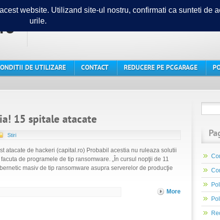
ro
Ghidul tau in lumea PC-urilor
ONDITII DE UTILIZARE
CONTACT
REDUCERE PE PCGARAGE
PO
a! 15 spitale atacate
Pa
Stiri
t atacate de hackeri (capital.ro) Probabil acestia nu ruleaza solutii
Con
a facuta de programele de tip ransomware. „În cursul nopţii de 11
cibernetic masiv de tip ransomware asupra serverelor de producţie
Con
Pol
More
Pol
Re