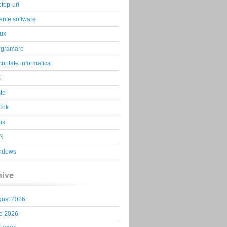
top-uri
ente software
ux
ogramare
uritate informatica
i
te
Tok
us
N
ndows
hive
gust 2026
ie 2026