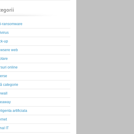
tegorii
ti-ransomware
ivirus
ck-up
owsere web
ptare
suri online
erse
ă categorie
ewall
veaway
eligenta artificiala
ernet
nal IT