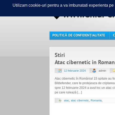
www.GhidPC.
POLITICĂ DE CONFIDENȚIALITATE
C
Stiri
Atac cibernetic in Romani
12 februarie 2024
admin
Atac cibernetic în România! 15 spitale au fos
Bitdefender, care te protejeaza de criptare
spre 12 februarie 2024 a avut loc un atac 
pe care rulează […]
atac
,
atac cibernetic
,
Romania
,