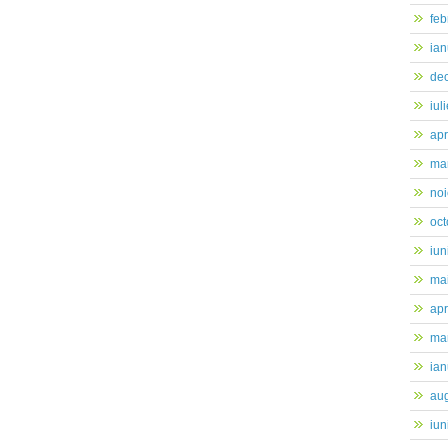
feb
ian
de
iul
apr
mar
no
oc
iun
ma
apr
mar
ian
au
iun