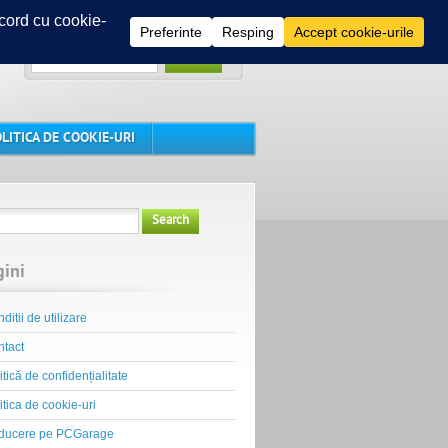
Search
LITICA DE COOKIE-URI
Search
gini
ditii de utilizare
tact
itică de confidențialitate
itica de cookie-uri
ducere pe PCGarage