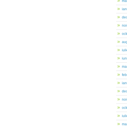
ma
ian
de
no
oc
au
iul
iun
mar
feb
ian
de
no
oc
iul
mar