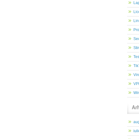
Lap
Lic
Lin
Pr
Sec
Stir
Tes
Tik
Vir
VP
Wi
Ar
au
iul