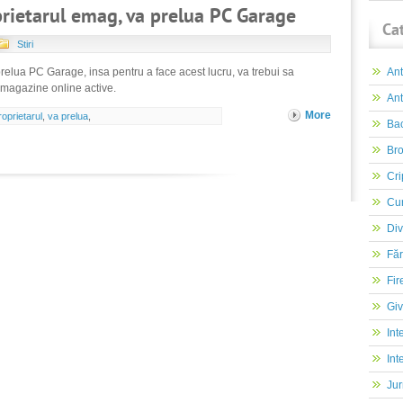
prietarul emag, va prelua PC Garage
Ca
Stiri
prelua PC Garage, insa pentru a face acest lucru, va trebui sa
An
 magazine online active.
Ant
More
roprietarul
,
va prelua
,
Ba
Br
Cri
Cur
Div
Făr
Fir
Gi
Int
Int
Jur