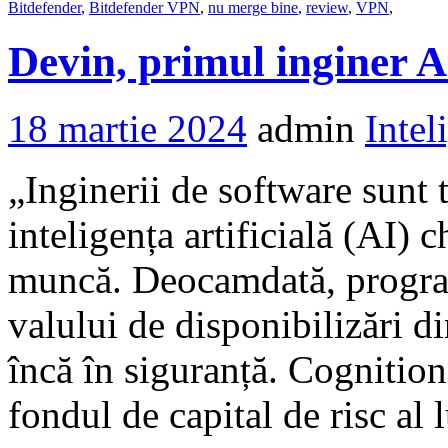
Bitdefender
,
Bitdefender VPN
,
nu merge bine
,
review
,
VPN
,
Devin, primul inginer A
18 martie 2024
admin
Intel
„Inginerii de software sunt 
inteligența artificială (AI) c
muncă. Deocamdată, program
valului de disponibilizări 
încă în siguranță. Cognition
fondul de capital de risc al 