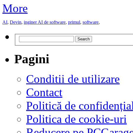
More
AI
,
Devin
,
inginer AI de software
,
primul
,
software
,
Search
Pagini
Conditii de utilizare
Contact
Politică de confidențial
Politica de cookie-uri
Reducere pe PCGarag