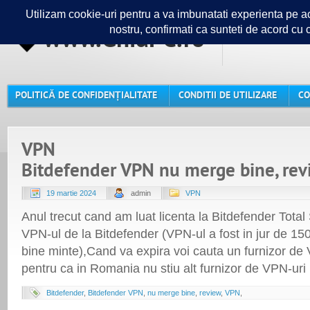
www.GhidPC.ro
Ghidul ta
POLITICĂ DE CONFIDENȚIALITATE
CONDITII DE UTILIZARE
CO
VPN
Bitdefender VPN nu merge bine, rev
19 martie 2024
admin
VPN
Anul trecut cand am luat licenta la Bitdefender Total 
VPN-ul de la Bitdefender (VPN-ul a fost in jur de 15
bine minte),Cand va expira voi cauta un furnizor de V
pentru ca in Romania nu stiu alt furnizor de VPN-uri 
Bitdefender
,
Bitdefender VPN
,
nu merge bine
,
review
,
VPN
,