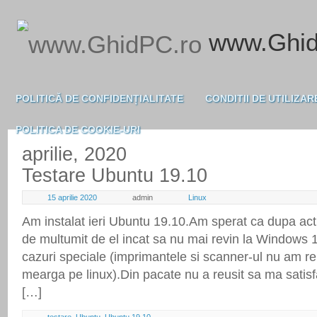
www.Ghid
POLITICĂ DE CONFIDENȚIALITATE
CONDITII DE UTILIZAR
POLITICA DE COOKIE-URI
aprilie, 2020
Testare Ubuntu 19.10
15 aprilie 2020
admin
Linux
Am instalat ieri Ubuntu 19.10.Am sperat ca dupa actua
de multumit de el incat sa nu mai revin la Windows 
cazuri speciale (imprimantele si scanner-ul nu am reu
mearga pe linux).Din pacate nu a reusit sa ma satis
[…]
testare
,
Ubuntu
,
Ubuntu 19.10
,