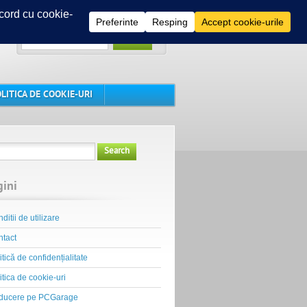
Search
LITICA DE COOKIE-URI
Search
gini
ditii de utilizare
tact
itică de confidențialitate
itica de cookie-uri
ducere pe PCGarage