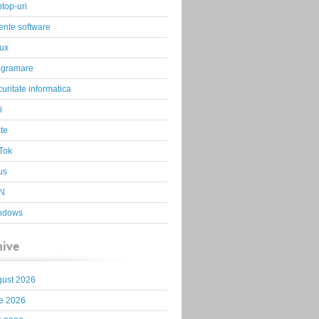
top-uri
ente software
ux
ogramare
uritate informatica
i
te
Tok
us
N
ndows
hive
gust 2026
ie 2026