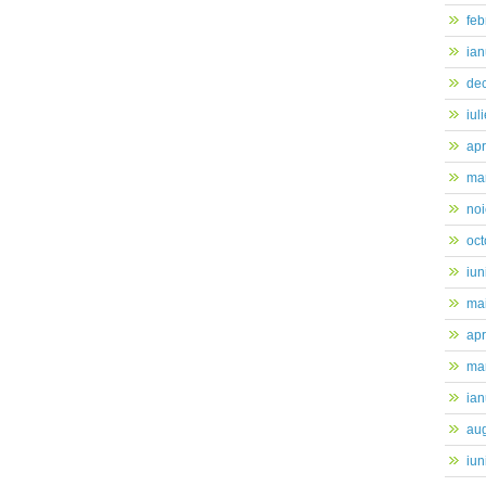
feb
ian
de
iul
apr
mar
no
oc
iun
ma
apr
mar
ian
au
iun