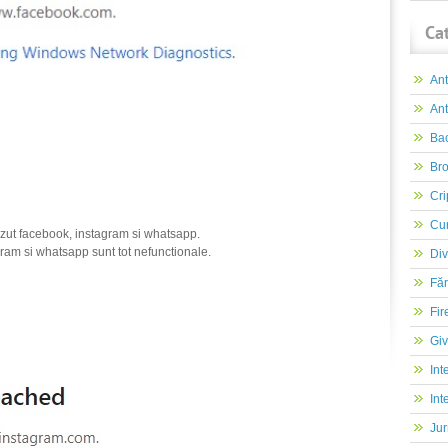
Ca
An
Ant
Ba
Br
Cri
Cur
cazut facebook, instagram si whatsapp.
ram si whatsapp sunt tot nefunctionale.
Div
Făr
Fir
Gi
Int
Int
Jur