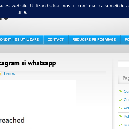
ro
Ghidul tau in lumea PC-urilor
ONDITII DE UTILIZARE
CONTACT
REDUCERE PE PCGARAGE
PO
stagram si whatsapp
Internet
Pa
Con
Con
Pol
Pol
Re