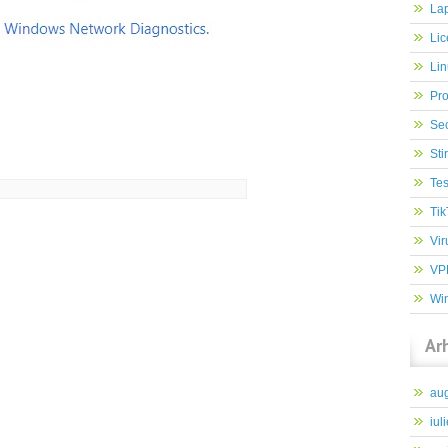
Lap
Lic
Lin
Pr
Sec
Stir
Tes
Tik
Vir
VP
Wi
Ar
au
iul