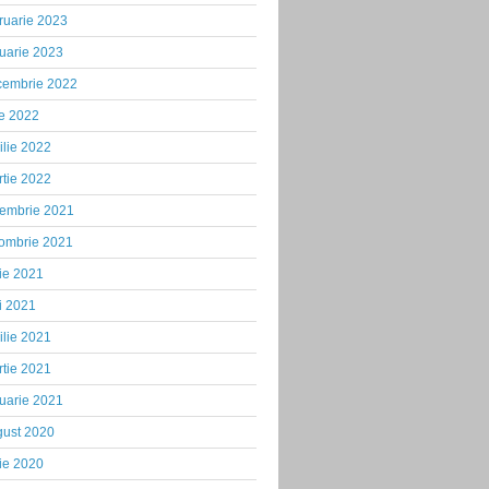
ruarie 2023
uarie 2023
cembrie 2022
ie 2022
ilie 2022
tie 2022
iembrie 2021
tombrie 2021
ie 2021
i 2021
ilie 2021
tie 2021
uarie 2021
gust 2020
ie 2020