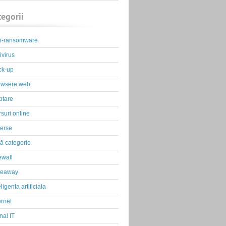
tegorii
ti-ransomware
ivirus
ck-up
owsere web
ptare
suri online
erse
ă categorie
ewall
veaway
eligenta artificiala
ernet
nal IT