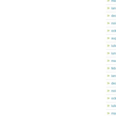
ma
ian
de
no
oc
au
iul
iun
mar
feb
ian
de
no
oc
iul
mar