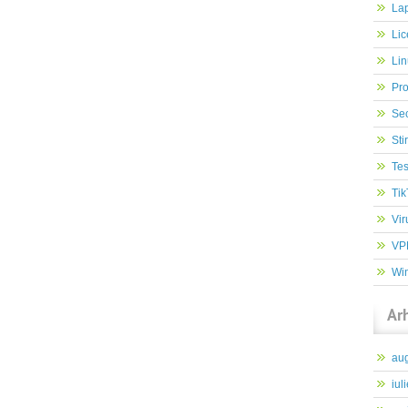
Lap
Lic
Lin
Pr
Sec
Stir
Tes
Tik
Vir
VP
Wi
Ar
au
iul