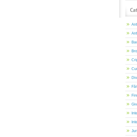
Ca
An
Ant
Ba
Br
Cri
Cur
Div
Făr
Fir
Gi
Int
Int
Jur