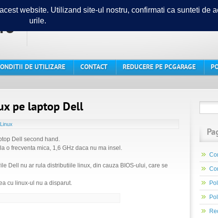
ro
Ghidul tau in lumea PC-urilor
ONDITII DE UTILIZARE
CONTACT
REDUCERE PE PCGARAGE
PO
ux pe laptop Dell
Linux
Pa
ptop Dell second hand.
 la o frecventa mica, 1,6 GHz daca nu ma insel.
Con
le Dell nu ar rula distributiile linux, din cauza BIOS-ului, care se
Con
ea cu linux-ul nu a disparut.
Pol
Pol
Re