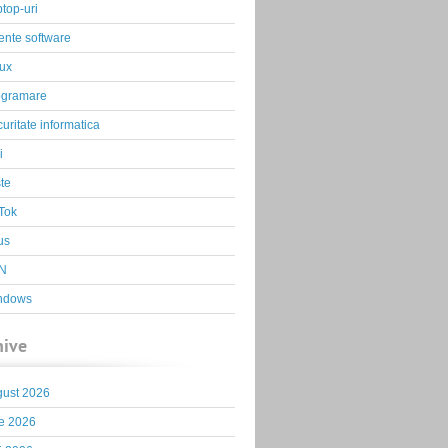
top-uri
ente software
ux
ogramare
uritate informatica
i
te
Tok
us
N
ndows
hive
gust 2026
ie 2026