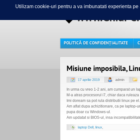
www.GhidPC.
POLITICĂ DE CONFIDENȚIALITATE
C
Misiune imposibila, Lin
17 aprilie 2019
admin
In urma cu vreo 1-2 ani, am cumparat un la
M-a atras procesorul i7, chiar daca ruleaza
Imi doream sa pot rula distributii linux pe el.
Am aflat dupa achizitionare, ca pe laptop-uri
pupa doar cu Windows-ul.
Am updatat si BIOS-ul, insa incompatibilitat
laptop Dell
,
linux
,