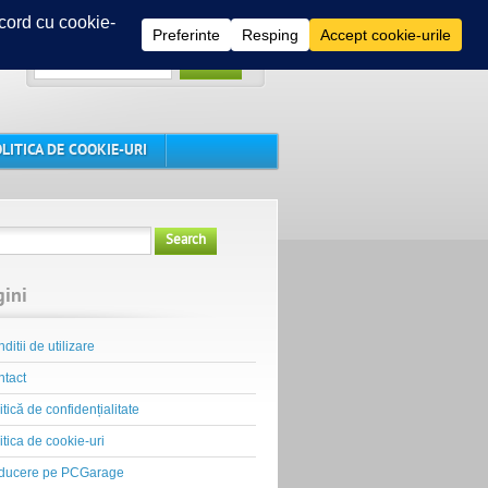
Search
LITICA DE COOKIE-URI
Search
gini
ditii de utilizare
tact
itică de confidențialitate
itica de cookie-uri
ducere pe PCGarage