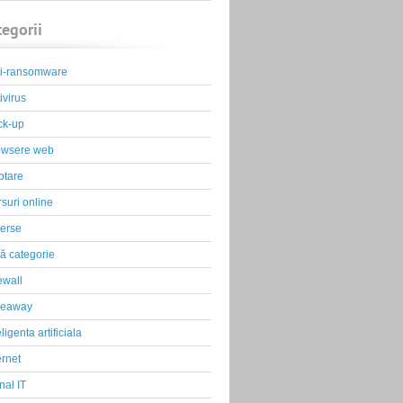
tegorii
ti-ransomware
ivirus
ck-up
owsere web
ptare
suri online
erse
ă categorie
ewall
veaway
eligenta artificiala
ernet
nal IT