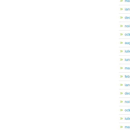
ma
ian
de
no
oc
au
iul
iun
mar
feb
ian
de
no
oc
iul
mar