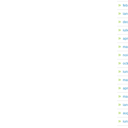
feb
ian
de
iul
apr
mar
no
oc
iun
ma
apr
mar
ian
au
iun