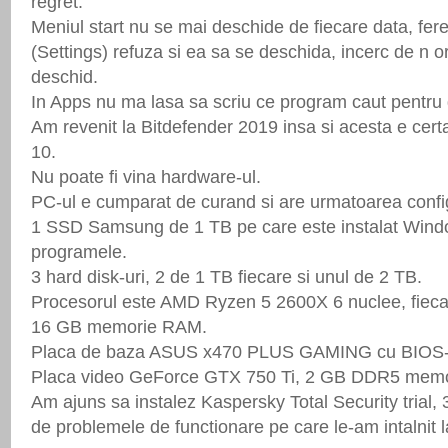
regret.
Meniul start nu se mai deschide de fiecare data, fere
(Settings) refuza si ea sa se deschida, incerc de n 
deschid.
In Apps nu ma lasa sa scriu ce program caut pentru 
Am revenit la Bitdefender 2019 insa si acesta e cer
10.
Nu poate fi vina hardware-ul.
PC-ul e cumparat de curand si are urmatoarea config
1 SSD Samsung de 1 TB pe care este instalat Windo
programele.
3 hard disk-uri, 2 de 1 TB fiecare si unul de 2 TB.
Procesorul este AMD Ryzen 5 2600X 6 nuclee, fieca
16 GB memorie RAM.
Placa de baza ASUS x470 PLUS GAMING cu BIOS-ul
Placa video GeForce GTX 750 Ti, 2 GB DDR5 memo
Am ajuns sa instalez Kaspersky Total Security trial, 
de problemele de functionare pe care le-am intalnit l