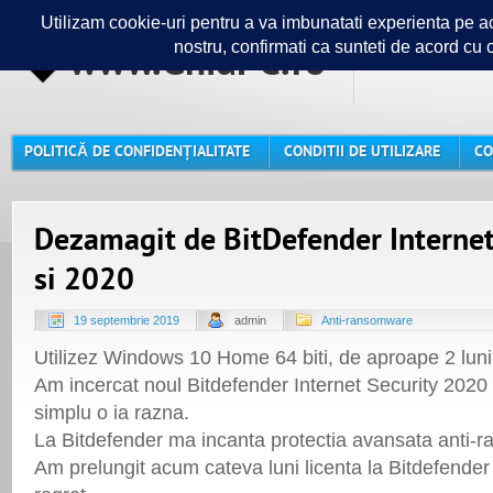
www.GhidPC.ro
Ghidul ta
POLITICĂ DE CONFIDENȚIALITATE
CONDITII DE UTILIZARE
CO
Dezamagit de BitDefender Internet
si 2020
19 septembrie 2019
admin
Anti-ransomware
Utilizez Windows 10 Home 64 biti, de aproape 2 luni 
Am incercat noul Bitdefender Internet Security 2020
simplu o ia razna.
La Bitdefender ma incanta protectia avansata anti
Am prelungit acum cateva luni licenta la Bitdefende