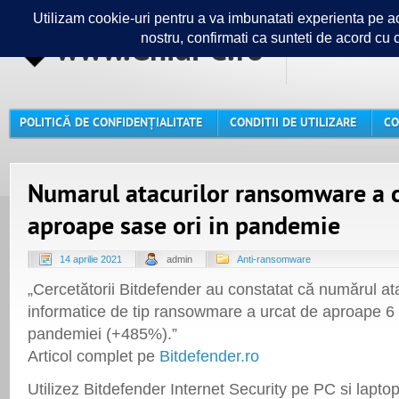
www.GhidPC.ro
Ghidul ta
POLITICĂ DE CONFIDENȚIALITATE
CONDITII DE UTILIZARE
CO
Numarul atacurilor ransomware a c
aproape sase ori in pandemie
14 aprilie 2021
admin
Anti-ransomware
„Cercetătorii Bitdefender au constatat că numărul at
informatice de tip ransowmare a urcat de aproape 6 o
pandemiei (+485%).”
Articol complet pe
Bitdefender.ro
Utilizez Bitdefender Internet Security pe PC si laptop