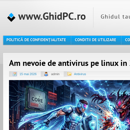
www.GhidPC.ro
Ghidul ta
POLITICĂ DE CONFIDENȚIALITATE
CONDITII DE UTILIZARE
CO
Am nevoie de antivirus pe linux i
15 mai 2026
admin
Antivirus