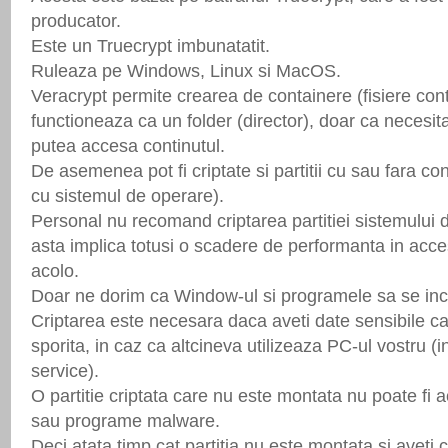
producator.
Este un Truecrypt imbunatatit.
Ruleaza pe Windows, Linux si MacOS.
Veracrypt permite crearea de containere (fisiere cont
functioneaza ca un folder (director), doar ca necesit
putea accesa continutul.
De asemenea pot fi criptate si partitii cu sau fara cont
cu sistemul de operare).
Personal nu recomand criptarea partitiei sistemului 
asta implica totusi o scadere de performanta in acce
acolo.
Doar ne dorim ca Window-ul si programele sa se inc
Criptarea este necesara daca aveti date sensibile ca
sporita, in caz ca altcineva utilizeaza PC-ul vostru (i
service).
O partitie criptata care nu este montata nu poate fi a
sau programe malware.
Deci atata timp cat partitia nu este montata si aveti