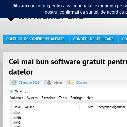
www.GhidPC.ro
Ghidul ta
POLITICĂ DE CONFIDENȚIALITATE
CONDITII DE UTILIZARE
CO
Cel mai bun software gratuit pentru
datelor
31 martie 2021
admin
Criptare