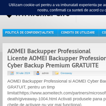
www.GhidPC.ro
Ghidul ta
POLITICĂ DE CONFIDENȚIALITATE
CONDITII DE UTILIZARE
CO
AOMEI Backupper Professional
Licente AOMEI Backupper Profession
Cyber Backup Premium GRATUITE
30 iulie 2024
admin
Giveaway
AOMEI Backupper Professional si AOMEI Cyber B
GRATUIT, pentru un timp
limitat!https://www.aomeitech.com/partners/microsof
death/giveaway-1004.html Activati produsele pana 
cheile de activare nu vor mai functiona).