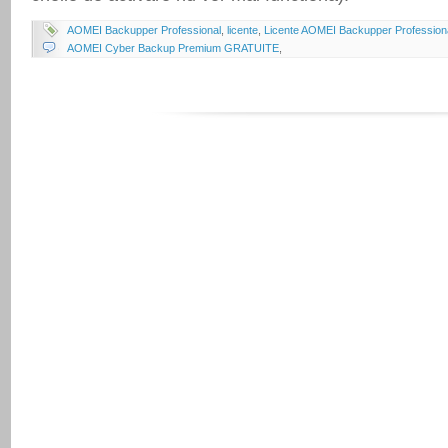
AOMEI Backupper Professional
,
licente
,
Licente AOMEI Backupper Professiona
AOMEI Cyber Backup Premium GRATUITE
,