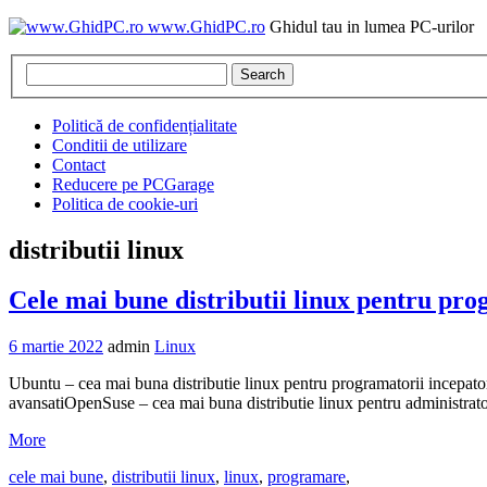
www.GhidPC.ro
Ghidul tau in lumea PC-urilor
Search
Politică de confidențialitate
Conditii de utilizare
Contact
Reducere pe PCGarage
Politica de cookie-uri
distributii linux
Cele mai bune distributii linux pentru pr
6 martie 2022
admin
Linux
Ubuntu – cea mai buna distributie linux pentru programatorii incepato
avansatiOpenSuse – cea mai buna distributie linux pentru administrato
More
cele mai bune
,
distributii linux
,
linux
,
programare
,