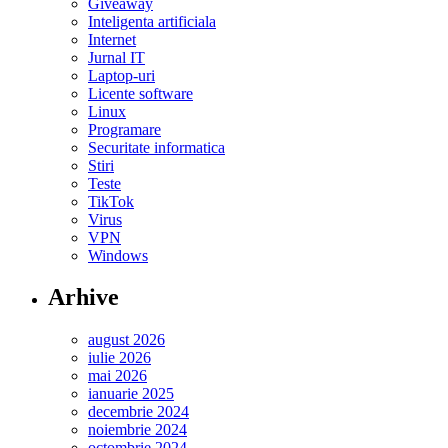
Giveaway
Inteligenta artificiala
Internet
Jurnal IT
Laptop-uri
Licente software
Linux
Programare
Securitate informatica
Stiri
Teste
TikTok
Virus
VPN
Windows
Arhive
august 2026
iulie 2026
mai 2026
ianuarie 2025
decembrie 2024
noiembrie 2024
octombrie 2024