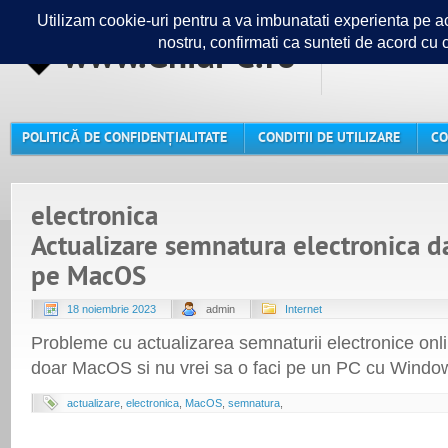
www.GhidPC.ro
Ghidul ta
POLITICĂ DE CONFIDENȚIALITATE
CONDITII DE UTILIZARE
CO
electronica
Actualizare semnatura electronica d
pe MacOS
18 noiembrie 2023
admin
Internet
Probleme cu actualizarea semnaturii electronice onli
doar MacOS si nu vrei sa o faci pe un PC cu Window
actualizare
,
electronica
,
MacOS
,
semnatura
,