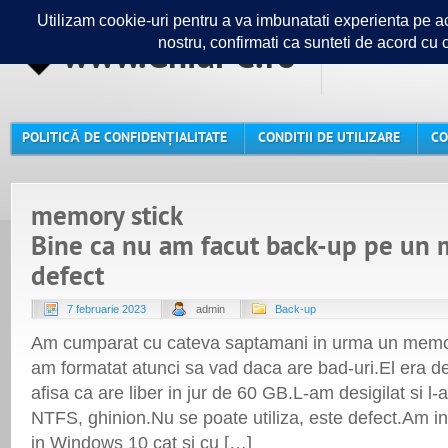
www.GhidPC.ro
Ghidul ta
POLITICĂ DE CONFIDENȚIALITATE
CONDITII DE UTILIZARE
CO
memory stick
Bine ca nu am facut back-up pe un 
defect
7 februarie 2023
admin
Back-up
Am cumparat cu cateva saptamani in urma un memo
am formatat atunci sa vad daca are bad-uri.El era d
afisa ca are liber in jur de 60 GB.L-am desigilat si l
NTFS, ghinion.Nu se poate utiliza, este defect.Am in
in Windows 10 cat si cu […]