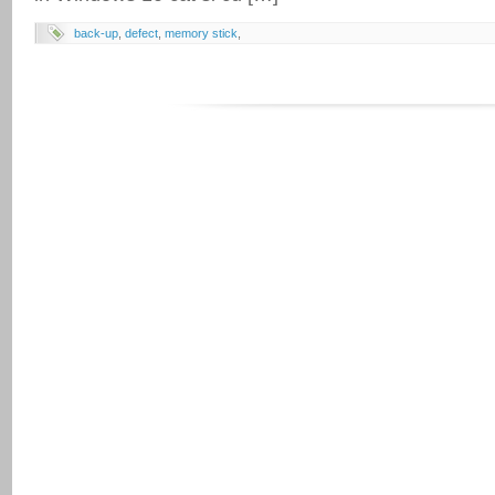
back-up
,
defect
,
memory stick
,