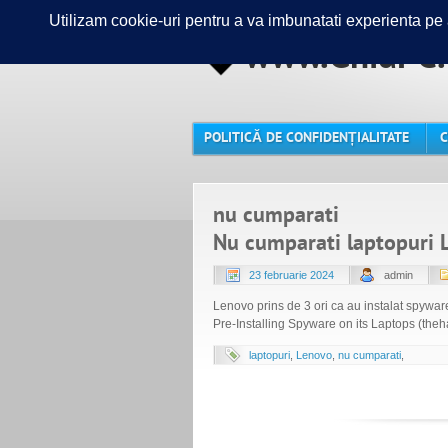
www.GhidPC.
POLITICĂ DE CONFIDENȚIALITATE
C
nu cumparati
Nu cumparati laptopuri 
23 februarie 2024
admin
Lenovo prins de 3 ori ca au instalat spywa
Pre-Installing Spyware on its Laptops (th
laptopuri
,
Lenovo
,
nu cumparati
,