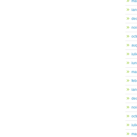
ma
ian
de
no
oc
au
iul
iun
mar
feb
ian
de
no
oc
iul
mar