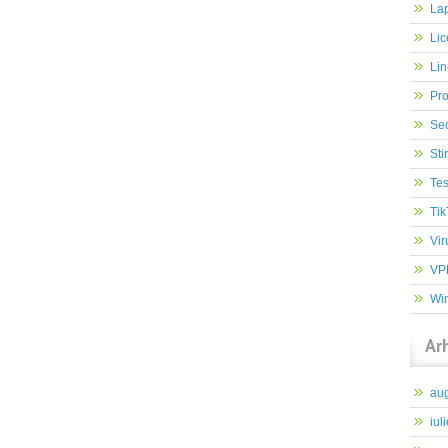
Lap
Lic
Lin
Pr
Sec
Stir
Tes
Tik
Vir
VP
Wi
Ar
au
iul