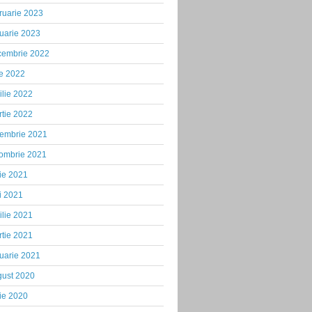
ruarie 2023
uarie 2023
cembrie 2022
ie 2022
ilie 2022
tie 2022
iembrie 2021
tombrie 2021
ie 2021
i 2021
ilie 2021
tie 2021
uarie 2021
gust 2020
ie 2020