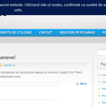
ro
Ghidul tau in lumea PC-urilor
ONDITII DE UTILIZARE
CONTACT
REDUCERE PE PCGARAGE
PO
Lenovo!
Pa
Laptop-uri
re (programe de spionat) pe laptop-uri.Lenovo Caught (3rd Time)
Con
ehackernews.com)
Con
More
Pol
Pol
Re