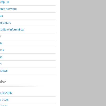
top-uri
ente software
ux
ogramare
uritate informatica
i
te
Tok
us
N
ndows
hive
gust 2026
ie 2026