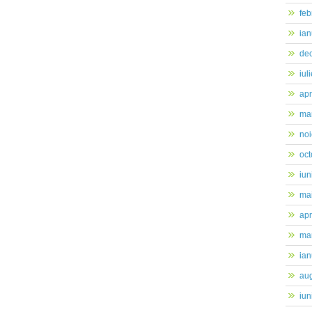
feb
ian
de
iul
apr
mar
no
oc
iun
ma
apr
mar
ian
au
iun