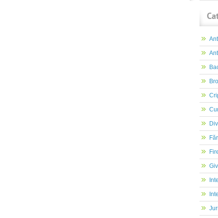
Ca
An
Ant
Ba
Br
Cri
Cur
Div
Făr
Fir
Gi
Int
Int
Jur