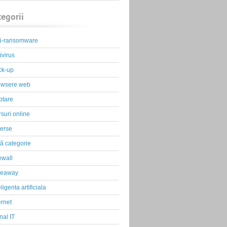
tegorii
ti-ransomware
ivirus
ck-up
owsere web
ptare
suri online
erse
ă categorie
ewall
veaway
eligenta artificiala
ernet
nal IT