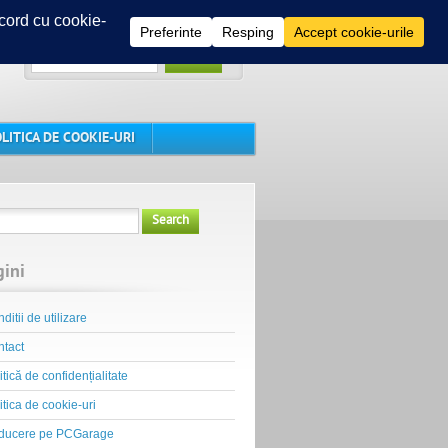
Search
LITICA DE COOKIE-URI
Search
gini
ditii de utilizare
tact
itică de confidențialitate
itica de cookie-uri
ducere pe PCGarage