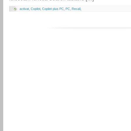
activat
,
Copilot
,
Copilot plus PC
,
PC
,
Recall
,