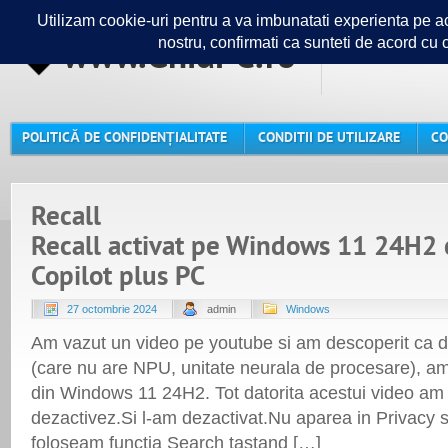
www.GhidPC.ro
Ghidul ta
POLITICĂ DE CONFIDENȚIALITATE
CONDITII DE UTILIZARE
CO
Recall
Recall activat pe Windows 11 24H2 
Copilot plus PC
27 octombrie 2024
admin
Windows
Am vazut un video pe youtube si am descoperit ca 
(care nu are NPU, unitate neurala de procesare), am 
din Windows 11 24H2. Tot datorita acestui video am a
dezactivez.Si l-am dezactivat.Nu aparea in Privacy se
foloseam functia Search tastand […]