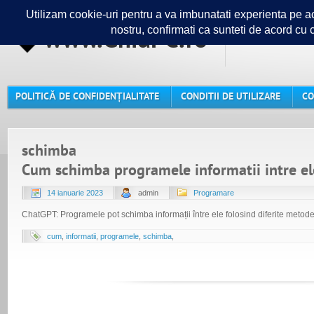
www.GhidPC.ro
Ghidul ta
POLITICĂ DE CONFIDENȚIALITATE
CONDITII DE UTILIZARE
CO
schimba
Cum schimba programele informatii intre el
14 ianuarie 2023
admin
Programare
ChatGPT: Programele pot schimba informații între ele folosind diferite metode,
cum
,
informatii
,
programele
,
schimba
,