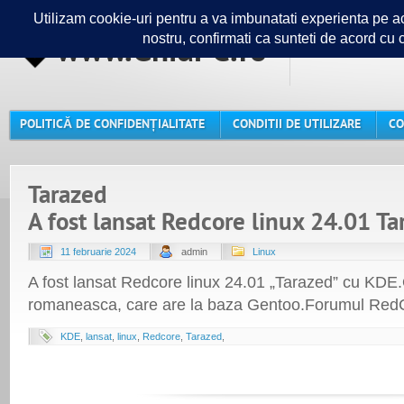
www.GhidPC.ro
Ghidul ta
POLITICĂ DE CONFIDENȚIALITATE
CONDITII DE UTILIZARE
CO
Tarazed
A fost lansat Redcore linux 24.01 T
11 februarie 2024
admin
Linux
A fost lansat Redcore linux 24.01 „Tarazed” cu KDE.O
romaneasca, care are la baza Gentoo.Forumul RedC
KDE
,
lansat
,
linux
,
Redcore
,
Tarazed
,