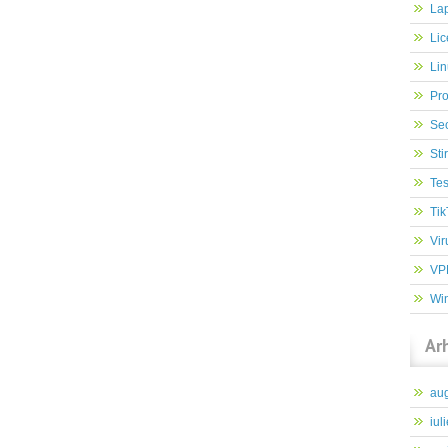
Lap
Lic
Lin
Pr
Sec
Stir
Tes
Tik
Vir
VP
Wi
Ar
au
iul