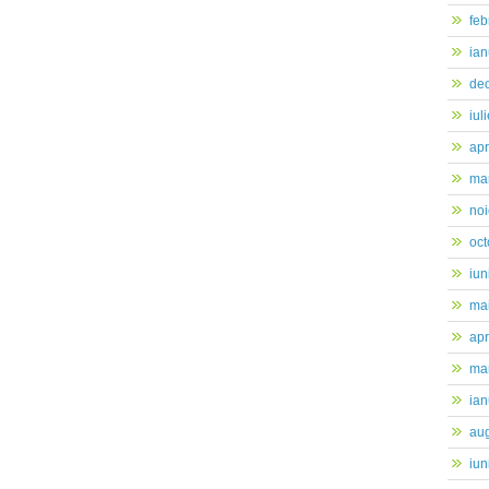
feb
ian
de
iul
apr
mar
no
oc
iun
ma
apr
mar
ian
au
iun