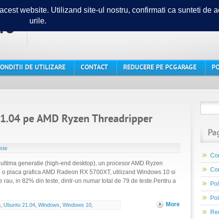
ro
Ghidul tau in lumea PC-urilor
ONDITII DE UTILIZARE
CONTACT
REDUCERE PE PCGARAGE
PO
1.04 pe AMD Ryzen Threadripper
Pa
ste
Con
 ultima generatie (high-end desktop), un procesor AMD Ryzen
Con
o placa grafica AMD Radeon RX 5700XT, utilizand Windows 10 si
 rau, in 82% din teste, dintr-un numar total de 79 de teste.Pentru a
Pol
Pol
More
u
,
Ubuntu 21.04
,
Windows
,
Windows 10
,
Re