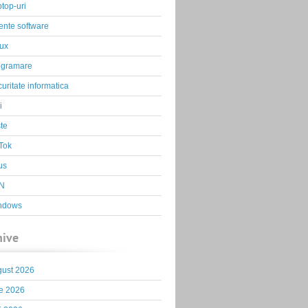
top-uri
ente software
ux
ogramare
uritate informatica
i
te
Tok
us
N
ndows
hive
gust 2026
ie 2026