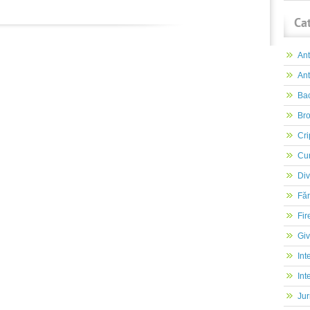
Ca
An
Ant
Ba
Br
Cri
Cur
Div
Făr
Fir
Gi
Int
Int
Jur