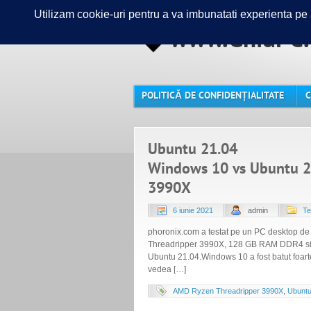
www.GhidPC.
POLITICĂ DE CONFIDENȚIALITATE
C
Ubuntu 21.04
Windows 10 vs Ubuntu 2
3990X
6 iunie 2021
admin
Te
phoronix.com a testat pe un PC desktop de
Threadripper 3990X, 128 GB RAM DDR4 si 
Ubuntu 21.04.Windows 10 a fost batut foarte
vedea […]
AMD Ryzen Threadripper 3990X
,
Ubunt