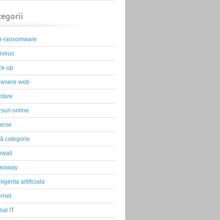
tegorii
ti-ransomware
ivirus
ck-up
owsere web
ptare
suri online
erse
ă categorie
ewall
veaway
eligenta artificiala
ernet
nal IT