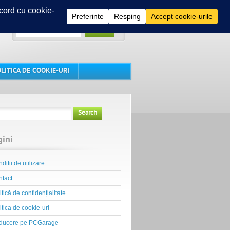
Search
LITICA DE COOKIE-URI
Search
gini
ditii de utilizare
tact
itică de confidențialitate
itica de cookie-uri
ducere pe PCGarage