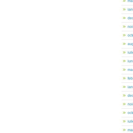
ma
ian
de
no
oc
au
iul
iun
mar
feb
ian
de
no
oc
iul
mar