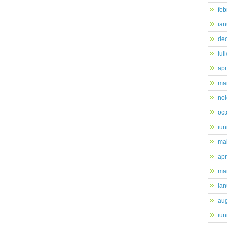
feb
ian
de
iul
apr
mar
no
oc
iun
ma
apr
mar
ian
au
iun