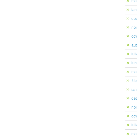
ma
ian
de
no
oc
au
iul
iun
mar
feb
ian
de
no
oc
iul
mar