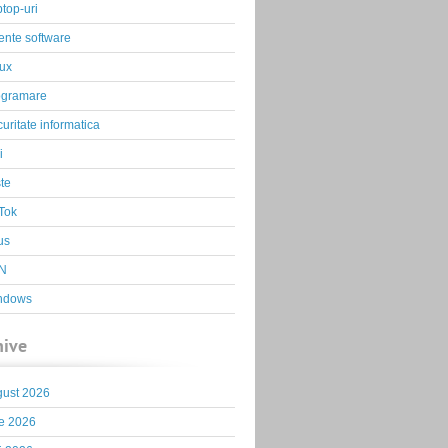
top-uri
ente software
ux
ogramare
uritate informatica
i
te
Tok
us
N
ndows
hive
gust 2026
ie 2026