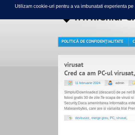
www.GhidPC.
POLITICĂ DE CONFIDENȚIALITATE
C
virusat
Cred ca am PC-ul virusat
11 februarie 2024
admin
Simplu!Downloadezi (descarci) de pe net Bit
folosi gratis 30 de zile.Te scapa de virusi si
Security.Daca amenintarea informatica este
Malwarebytes, care are si varianta trial Pre
devirusez
,
merge greu
,
PC
,
virusat
,