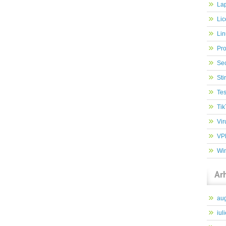
Lap
Lic
Lin
Pr
Sec
Stir
Tes
Tik
Vir
VP
Wi
Ar
au
iul