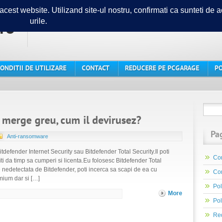
ro
Ghidul tau in lumea PC-urilor
ONDITII DE UTILIZARE
CONTACT
REDUCERE PE PCGARAGE
PO
, merge greu, cum il devirusez?
Pa
Anti-ransomware
defender Internet Security sau Bitdefender Total Security.Il poti
Con
 iti da timp sa cumperi si licenta.Eu folosesc Bitdefender Total
 nedetectata de Bitdefender, poti incerca sa scapi de ea cu
Con
mium dar si […]
Pol
More
Pol
Re