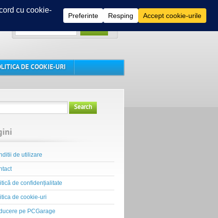
Search
LITICA DE COOKIE-URI
Search
gini
ditii de utilizare
tact
itică de confidențialitate
itica de cookie-uri
ducere pe PCGarage