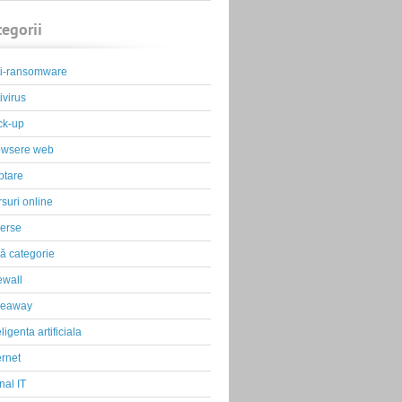
tegorii
ti-ransomware
ivirus
ck-up
owsere web
ptare
suri online
erse
ă categorie
ewall
veaway
eligenta artificiala
ernet
nal IT