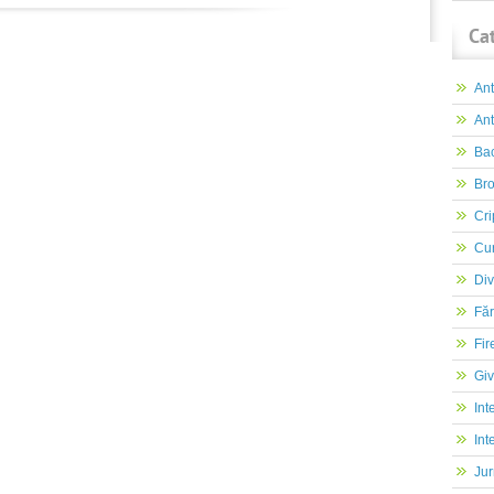
Ca
An
Ant
Ba
Br
Cri
Cur
Div
Făr
Fir
Gi
Int
Int
Jur